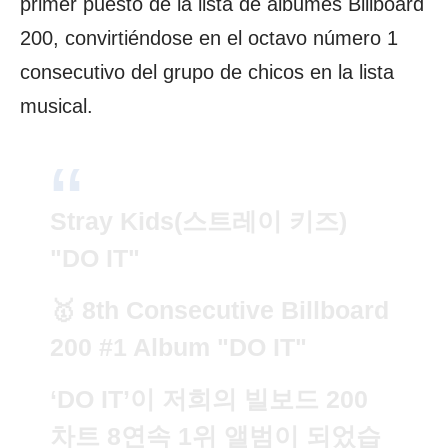
primer puesto de la lista de álbumes Billboard
200, convirtiéndose en el octavo número 1
consecutivo del grupo de chicos en la lista
musical.
Stray Kids(스트레이 키즈)
"DO IT"
🥇 8th Consecutive Billboard
200 #1 Album "DO IT"
‘DO IT’이 저희의 빌보드 200
차트 8연속 1위 앨범이 되었습