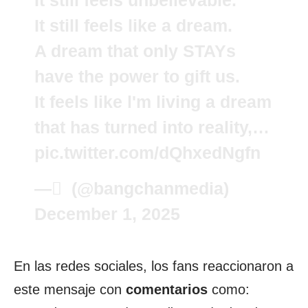
It still feels unbelievable.
It still feels like a dream.
A dream that only STAYs
have the power to gift us.
It feels like l'm living a dream
that has turned into reality,…
pic.twitter.com/dQhxedNgfn
— ً (@bangchanmedia)
December 1, 2025
En las redes sociales, los fans reaccionaron a
este mensaje con
comentarios
como: