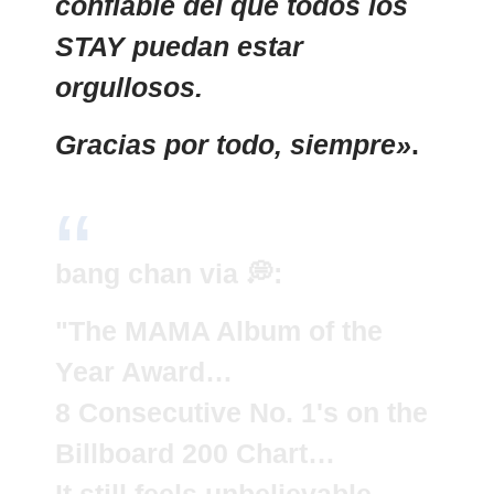
confiable del que todos los
STAY puedan estar
orgullosos.
Gracias por todo, siempre»
.
bang chan via 💭:
"The MAMA Album of the
Year Award…
8 Consecutive No. 1's on the
Billboard 200 Chart…