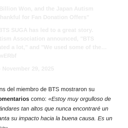
illion Won, and the Japan Autism
hankful for Fan Donation Offers"
BTS SUGA has led to a great story.
utism Association announced, "BTS
ted a lot," and "We used some of the…
swERbf
)
November 29, 2025
fans del miembro de BTS mostraron su
omentarios
como:
«Estoy muy orgulloso de
ándares tan altos que nunca encontraré un
ta su impacto hacia la buena causa. Es un
rsa»
.