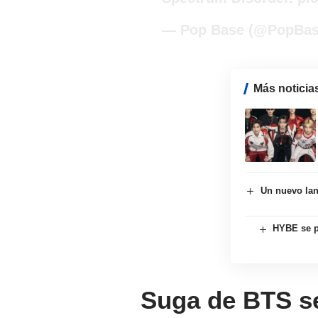
— Pop Base (@PopBa
Más noticia
Un nuevo lan
HYBE se p
Suga de BTS se