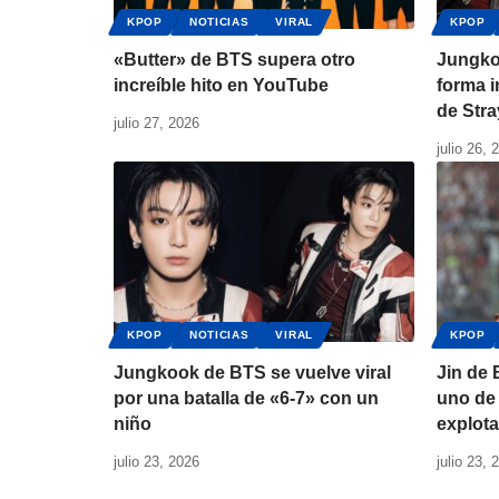
KPOP
NOTICIAS
VIRAL
KPOP
«Butter» de BTS supera otro
Jungko
increíble hito en YouTube
forma i
de Stra
julio 27, 2026
julio 26, 
KPOP
NOTICIAS
VIRAL
KPOP
Jungkook de BTS se vuelve viral
Jin de
por una batalla de «6-7» con un
uno de 
niño
explota
julio 23, 2026
julio 23, 