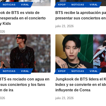
NOTICIAS
VIRAL
KPOP
NOTICIAS
VIRAL
ok de BTS es visto de
BTS recibe la aprobación p
nesperada en el concierto
presentar sus conciertos en
y Kids
julio 23, 2026
2026
NOTICIAS
VIRAL
KPOP
NOTICIAS
VIRAL
 BTS es rociado con agua en
Jungkook de BTS lidera el 
sus conciertos y los fans
Index y se convierte en el i
n de ira
influyente de Corea
2026
julio 23, 2026