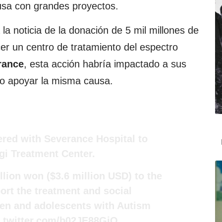
usa con grandes proyectos.
a noticia de la donación de 5 mil millones de
cer un centro de tratamiento del espectro
rance
, esta acción habría impactado a sus
do apoyar la misma causa.
red with Severance Hospital to
gi Treatment Center.
llion won ($3.6 million USD) to the
ort the treatment and social
ren and adolescents with Autism
c.twitter.com/b02JE88GjO