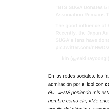
"BTS SUGA Donates 5 B
Association Remains T
The good influence of 
Recently, the Japan A
SUGA's fans have dona
pic.twitter.com/nHwD
— kin (@sakinayoongi
En las redes sociales, los 
admiración por el idol con
c
él», «Está poniendo mis est
hombre como él», «Me encan
orgullo del ejército y viceve