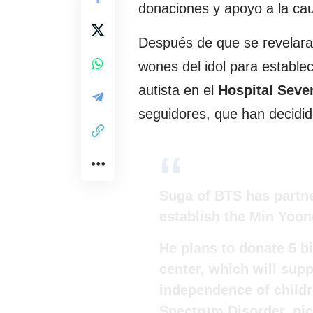
donaciones y apoyo a la ca
Después de que se revelara l
wones del idol para estable
autista en el
Hospital Seve
seguidores, que han decidi
Suga of BTS has partne
establish the Min Yoon
He plans to donate 5 bi
center, which will supp
independence of child
Spectrum Disorder.
pi