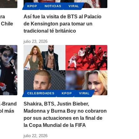
KPOP
NOTICIAS
VIRAL
ara
Así fue la visita de BTS al Palacio
 Chile
de Kensington para tomar un
tradicional té británico
julio 23, 2026
CELEBRIDADES
KPOP
VIRAL
K-Brand
Shakira, BTS, Justin Bieber,
dol más
Madonna y Burna Boy no cobraron
por sus actuaciones en la final de
la Copa Mundial de la FIFA
julio 22, 2026