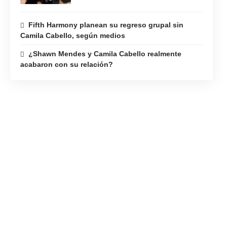
at 9am local.…
Fifth Harmony planean su regreso grupal sin
pic.twitter.com/saeEJFsczl
Camila Cabello, según medios
¿Shawn Mendes y Camila Cabello realmente
— camila (@Camila_Cabello)
acabaron con su relación?
February 17, 2025